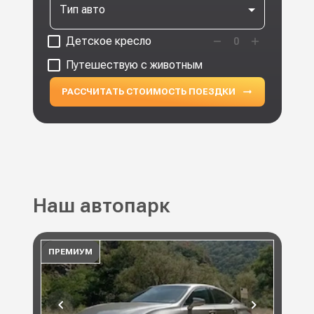
Тип авто
Детское кресло
0
Путешествую с животным
РАССЧИТАТЬ СТОИМОСТЬ ПОЕЗДКИ
Наш автопарк
ПРЕМИУМ
ПР