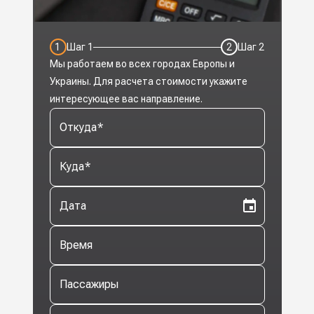
1
Шаг
1
2
Шаг
2
Мы работаем во всех городах Европы и
Украины. Для расчета стоимости укажите
интересующее вас направление.
Откуда
*
Куда
*
Дата
Время
Пассажиры