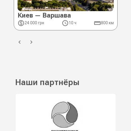
Киев — Варшава
Ки
24 000 грн
10 ч
800 км
2
Наши партнёры