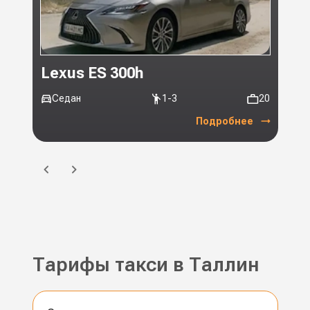
Lexus ES 300h
Toy
Седан
1-3
20
Ми
Подробнее
Тарифы такси в Таллин