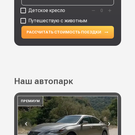
Детское кресло
0
Путешествую с животным
РАССЧИТАТЬ СТОИМОСТЬ ПОЕЗДКИ
Наш автопарк
ПРЕМИУМ
ПР