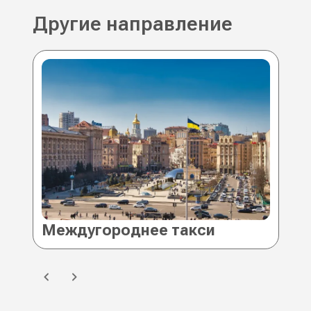
Другие направление
Междугороднее такси Киев
Ме