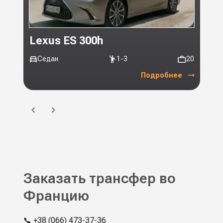
Lexus ES 300h
Toy
Седан
1-3
20
Ми
Подробнее
Заказать трансфер во
Францию
📞
+38 (066) 473-37-36