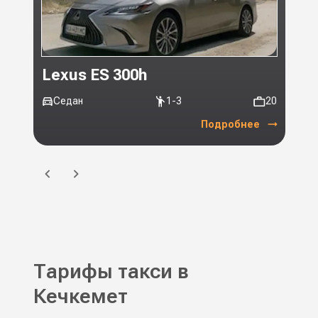
Lexus ES 300h
Toy
Седан
1-3
20
Ми
Подробнее
Тарифы такси в
Кечкемет