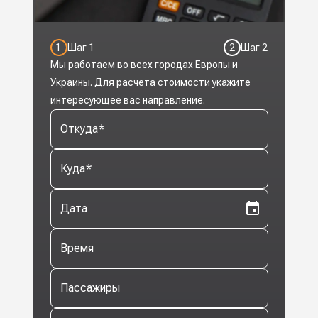
1
Шаг
1
2
Шаг
2
Мы работаем во всех городах Европы и
Украины. Для расчета стоимости укажите
интересующее вас направление.
Откуда
*
Куда
*
Дата
Время
Пассажиры