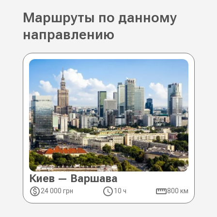
Маршруты по данному
направлению
Киев — Варшава
Ки
24 000 грн
10 ч
800 км
2