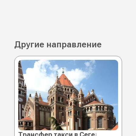
Другие направление
Трансфер такси в Сегед (Венгрия)
Тр