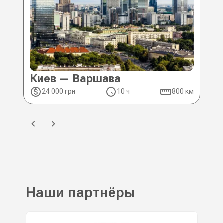
Киев — Варшава
Ки
24 000 грн
10 ч
800 км
2
Наши партнёры