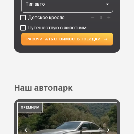
Тип авто
Детское кресло
0
Путешествую с животным
РАССЧИТАТЬ СТОИМОСТЬ ПОЕЗДКИ
Наш автопарк
ПРЕМИУМ
ПР