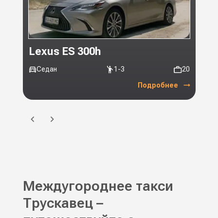
Lexus ES 300h
Toy
Седан
1-3
20
Ми
Подробнее
Междугороднее такси
Трускавец –