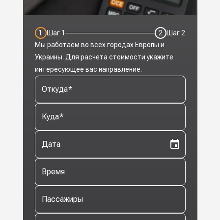
1
Шаг
1
2
Шаг
2
Мы работаем во всех городах Европы и
Украины. Для расчета стоимости укажите
интересующее вас направление.
Откуда
*
Куда
*
Дата
Время
Пассажиры