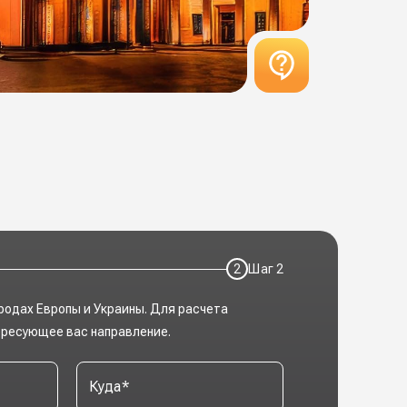
2
Шаг
2
родах Европы и Украины. Для расчета
ересующее вас направление.
Куда
*