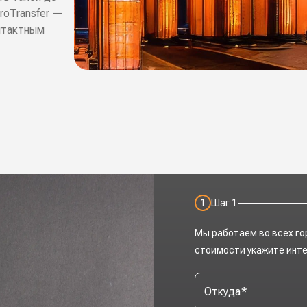
roTransfer —
онтактным
1
Шаг
1
Мы работаем во всех го
стоимости укажите инт
Откуда
*