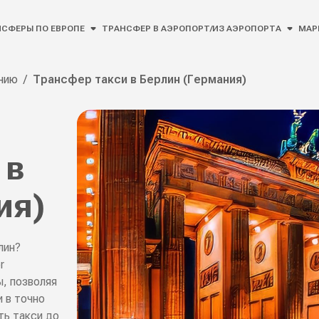
СФЕРЫ ПО ЕВРОПЕ
ТРАНСФЕР В АЭРОПОРТ/ИЗ АЭРОПОРТА
МАР
нию
/
Трансфер такси в Берлин (Германия)
 в
ия)
лин?
r
, позволяя
 в точно
ть такси до