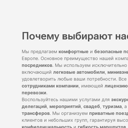
Почему выбирают на
Мы предлагаем
комфортные
и
безопасные п
Европе. Основное преимущество нашей комп
посредников
. Мы используем исключительн
включающий
легковые автомобили
,
минивэн
удовлетворить любые ваши потребности. Все
сотрудниками компании
, имеющей
лицензию
перевозки
.
Воспользуйтесь нашими услугами для
экскур
делегаций
,
мероприятий
,
свадеб
,
туризма
, 
трансферов
. Мы организуем
приватные поез
клиентов и небольших групп, гарантируя выс
конфиденциальность
и
гибкость маршрутов