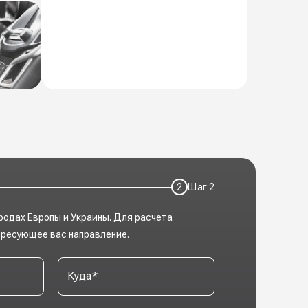
2
Шаг
2
родах Европы и Украины. Для расчета
ересующее вас направление.
Куда
*