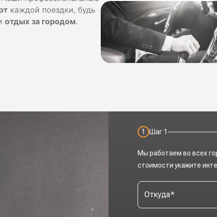
рт
каждой поездки, будь
и
отдых за городом
.
1
Шаг
1
Мы работаем во всех го
стоимости укажите инт
Откуда
*