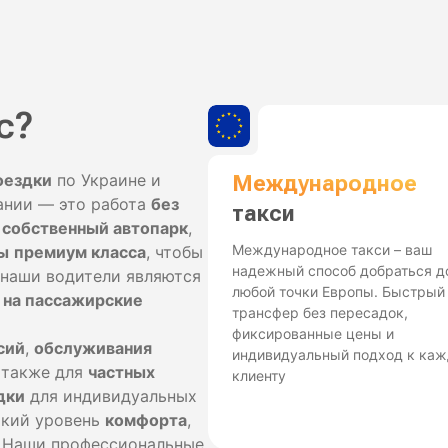
с?
оездки
по Украине и
Международное
ании — это работа
без
такси
о
собственный автопарк
,
Международное такси – ваш
ы
премиум класса
, чтобы
надежный способ добраться д
 наши водители являются
любой точки Европы. Быстрый
 на пассажирские
трансфер без пересадок,
фиксированные цены и
сий
,
обслуживания
индивидуальный подход к ка
а также для
частных
клиенту
дки
для индивидуальных
окий уровень
комфорта
,
. Наши профессиональные