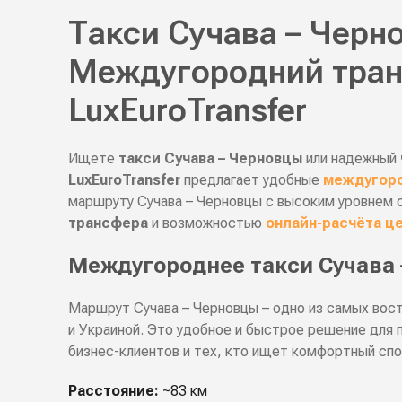
Такси Сучава – Черно
Междугородний тра
LuxEuroTransfer
Ищете
такси Сучава – Черновцы
или надежный
LuxEuroTransfer
предлагает удобные
междугоро
маршруту Сучава – Черновцы с высоким уровнем 
трансфера
и возможностью
онлайн-расчёта ц
Междугороднее такси Сучава
Маршрут Сучава – Черновцы – одно из самых вос
и Украиной. Это удобное и быстрое решение для 
бизнес-клиентов и тех, кто ищет комфортный спо
Расстояние:
~83 км