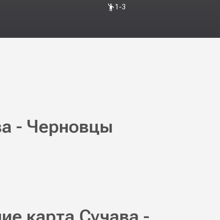
1-3
ва - Черновцы
ие карта Сучава -