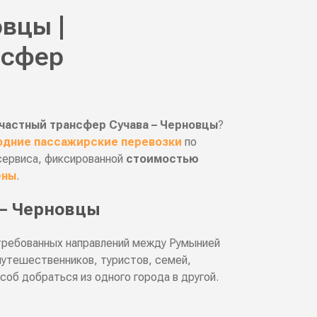
вцы |
нсфер
частный трансфер Сучава – Черновцы
?
дние пассажирские перевозки
по
сервиса, фиксированной
стоимостью
ены
.
 – Черновцы
требованных направлений между Румынией
путешественников, туристов, семей,
соб добраться из одного города в другой.