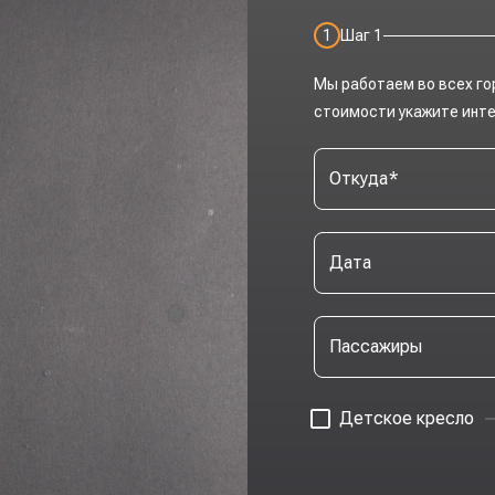
1
Шаг
1
Мы работаем во всех го
стоимости укажите инт
Откуда
*
Дата
Пассажиры
Детское кресло