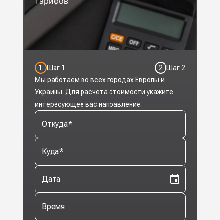
тарифов
1
Шаг
1
2
Шаг
2
Мы работаем во всех городах Европы и
Украины. Для расчета стоимости укажите
интересующее вас направление.
Откуда
*
Куда
*
Дата
Время