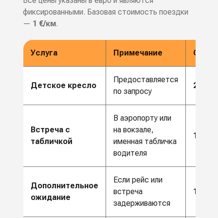
Все цены указаны в евро и являются
фиксированными. Базовая стоимость поездки
—
1 €/км
.
Услуга
Примечание
Стоим
Предоставляется
Детское кресло
20 €
по запросу
В аэропорту или
Встреча с
на вокзале,
10 €
табличкой
именная табличка
водителя
Если рейс или
Дополнительное
встреча
10 €/ч
ожидание
задерживаются