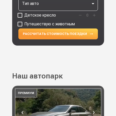
Тип авто
Детское кресло
0
Путешествую с животным
РАССЧИТАТЬ СТОИМОСТЬ ПОЕЗДКИ
Наш автопарк
ПРЕМИУМ
ПР