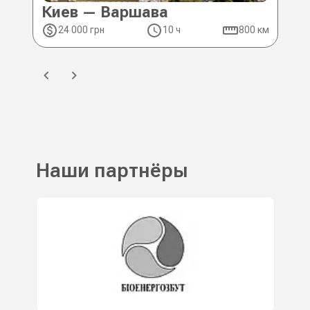
Киев — Варшава
Ки
24 000 грн
10 ч
800 км
2
Наши партнёры