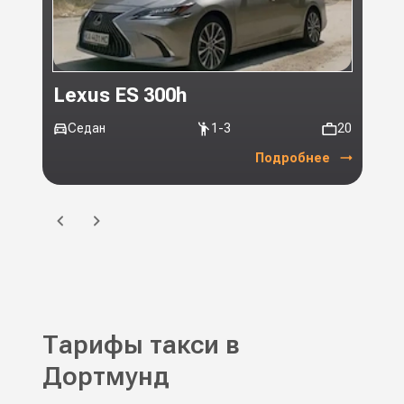
Lexus ES 300h
Toy
Седан
1-3
20
Ми
Подробнее
Тарифы такси в
Дортмунд