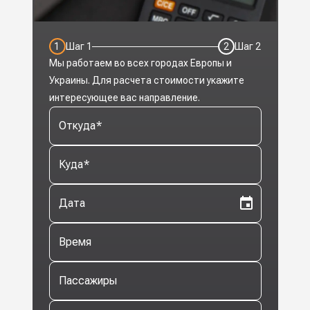
1
Шаг
1
2
Шаг
2
Мы работаем во всех городах Европы и
Украины. Для расчета стоимости укажите
интересующее вас направление.
Откуда
*
Куда
*
Дата
Время
Пассажиры