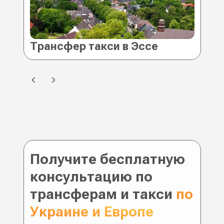
Трансфер такси в Эссен (Германия
Тр
Получите бесплатную
консультацию по
трансферам и такси
по
Украине и Европе