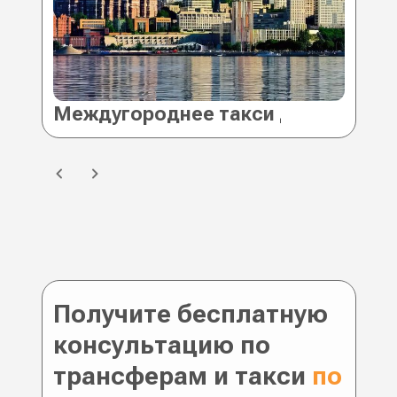
Междугороднее такси Днепр (Дне
Ме
Получите бесплатную
консультацию по
трансферам и такси
по