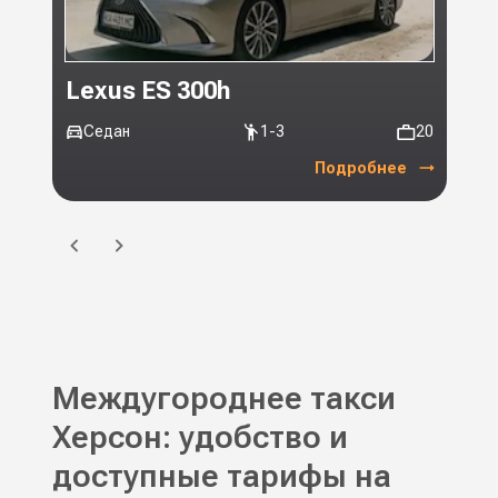
Lexus ES 300h
Toy
Седан
1-3
20
Ми
Подробнее
Междугороднее такси
Херсон: удобство и
доступные тарифы на