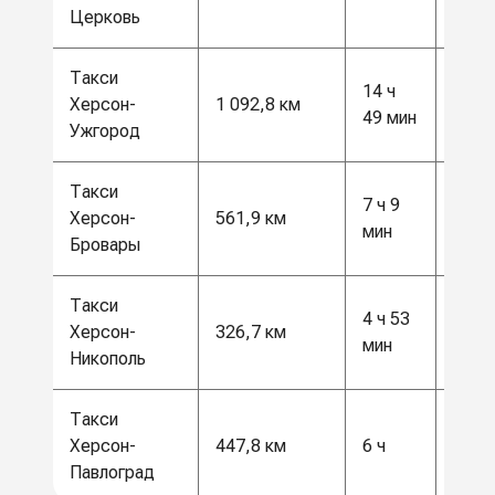
грн
Церковь
Такси
28
14 ч
Херсон-
1 092,8 км
500
49 мин
Ужгород
грн
Такси
15
7 ч 9
Херсон-
561,9 км
500
мин
Бровары
грн
Такси
4 ч 53
8500
Херсон-
326,7 км
мин
грн
Никополь
Такси
12
Херсон-
447,8 км
6 ч
000
Павлоград
грн