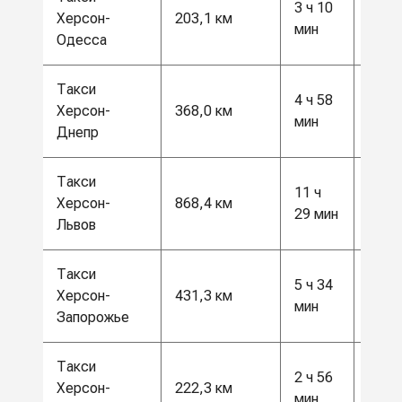
3 ч 10
5500
Херсон-
203,1 км
мин
грн
Одесса
Такси
4 ч 58
9500
Херсон-
368,0 км
мин
грн
Днепр
Такси
22
11 ч
Херсон-
868,4 км
500
29 мин
Львов
грн
Такси
11
5 ч 34
Херсон-
431,3 км
500
мин
Запорожье
грн
Такси
2 ч 56
6000
Херсон-
222,3 км
мин
грн