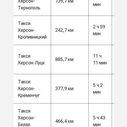
Херсон-
739,7 км
500
мин
Тернополь
грн
Такси
2 ч 59
6500
Херсон-
242,7 км
мин
грн
Кропивницкий
23
Такси
11 ч
885,7 км
000
Херсон-Луцк
11 мин
грн
Такси
10
5 ч 2
Херсон-
377,9 км
000
мин
Кременчуг
грн
Такси
12
Херсон-
5 ч 43
466,4 км
500
Белая
мин