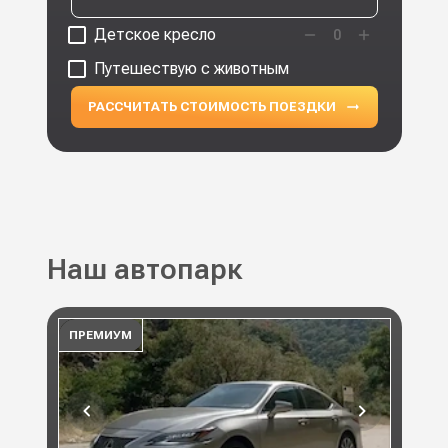
Детское кресло
0
Путешествую с животным
РАССЧИТАТЬ СТОИМОСТЬ ПОЕЗДКИ
Наш автопарк
ПРЕМИУМ
ПР