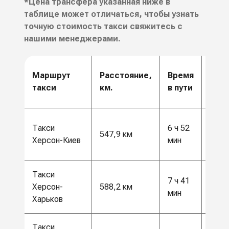
*Цена трансфера указанная ниже в
таблице может отличаться, чтобы узнать
точную стоимость такси свяжитесь с
нашими менеджерами.
Цен
Маршрут
Расстояние,
Время
от,
такси
км.
в пути
грн.
14
Такси
6 ч 52
547,9 км
500
Херсон-Киев
мин
грн
Такси
15
7 ч 41
Херсон-
588,2 км
500
мин
Харьков
грн
Такси