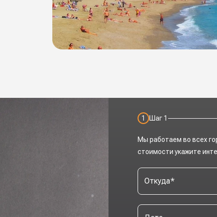
1
Шаг
1
Мы работаем во всех го
стоимости укажите инт
Откуда
*