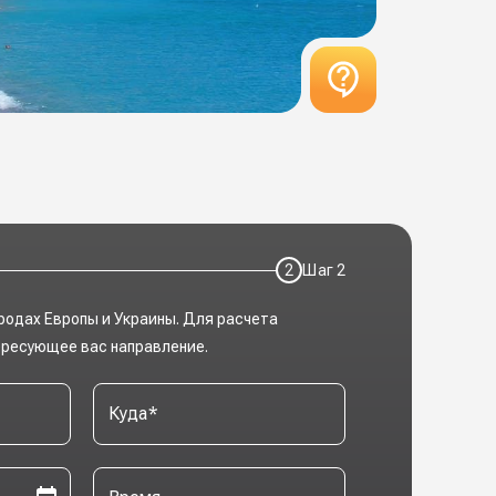
2
Шаг
2
родах Европы и Украины. Для расчета
ересующее вас направление.
Куда
*