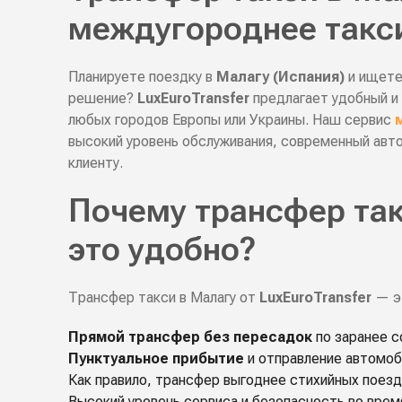
междугороднее такси
Планируете поездку в
Малагу (Испания)
и ищете
решение?
LuxEuroTransfer
предлагает удобный и 
любых городов Европы или Украины. Наш сервис
высокий уровень обслуживания, современный авто
клиенту.
Почему трансфер та
это удобно?
Трансфер такси в Малагу от
LuxEuroTransfer
— э
Прямой трансфер без пересадок
по заранее с
Пунктуальное прибытие
и отправление автомоб
Как правило, трансфер выгоднее стихийных поезд
Высокий уровень сервиса и безопасность во врем