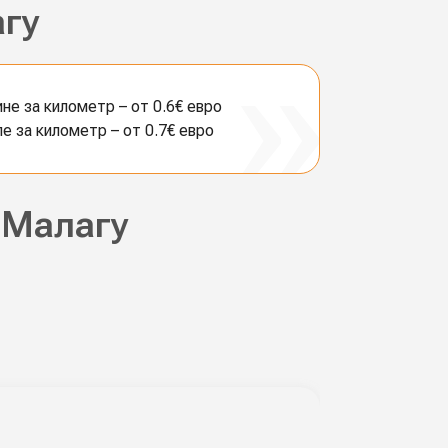
агу
е за километр – от 0.6€ евро
 за километр – от 0.7€ евро
 Малагу