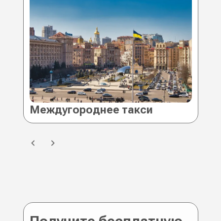
Междугороднее такси Киев
Ме