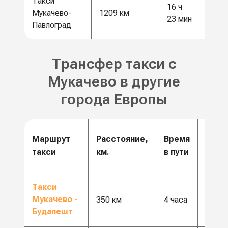
Такси
16 ч
31 5
Мукачево-
1209 км
23 мин
грн
Павлоград
Трансфер такси с
Мукачево в другие
города Европы
Цена
Маршрут
Расстояние,
Время
от,
такси
км.
в пути
грн.
от 11
Такси
Мукачево -
000
350 км
4 часа
Будапешт
грн