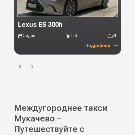
Lexus ES 300h
Toy
Седан
1-3
20
Ми
Подробнее
Междугороднее такси
Мукачево –
Путешествуйте с