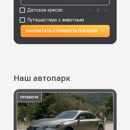
Детское кресло
0
Путешествую с животным
РАССЧИТАТЬ СТОИМОСТЬ ПОЕЗДКИ
Наш автопарк
ПРЕМИУМ
ПР