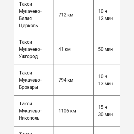
Такси
Мукачево-
10 ч
18 5
712 км
Белая
12 мин
грн
Церковь
Такси
цена
Мукачево-
41 км
50 мин
запр
Ужгород
Такси
10 ч
21 0
Мукачево-
794 км
13 мин
грн
Бровары
Такси
15 ч
29 0
Мукачево-
1106 км
30 мин
грн
Никополь