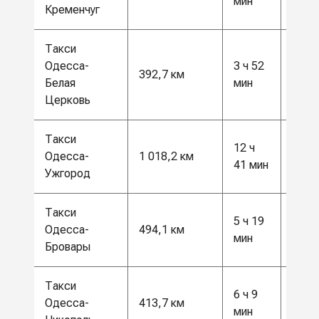
мин
грн
Кременчуг
Такси
Одесса-
3 ч 52
10 5
392,7 км
Белая
мин
грн
Церковь
Такси
12 ч
26 5
Одесса-
1 018,2 км
41 мин
грн
Ужгород
Такси
5 ч 19
13 0
Одесса-
494,1 км
мин
грн
Бровары
Такси
6 ч 9
11 0
Одесса-
413,7 км
мин
грн