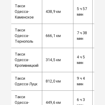
Такси
5 ч 57
11 5
Одесса-
438,9 км
мин
грн
Каменское
Такси
7 ч 38
17 5
Одесса-
666,1 км
мин
грн
Тернополь
Такси
4 ч 5
8500
Одесса-
314,5 км
мин
грн
Кропивницкий
Такси
9 ч 4
21 5
812,0 км
Одесса-Луцк
мин
грн
Такси
6 ч 3
12 0
Одесса-
449,6 км