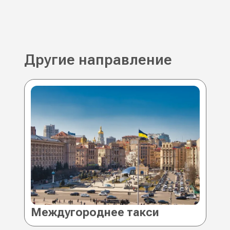
Другие направление
Междугороднее такси Киев
Ме