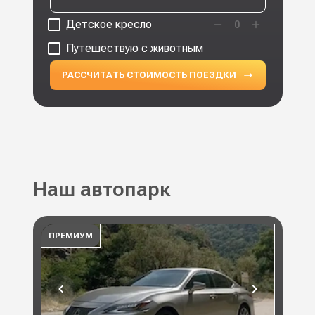
Детское кресло
0
Путешествую с животным
РАССЧИТАТЬ СТОИМОСТЬ ПОЕЗДКИ
Наш автопарк
ПРЕМИУМ
ПР