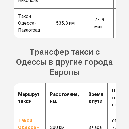
Никополь
Такси
7 ч 9
14 0
Одесса-
535,3 км
мин
грн
Павлоград
Трансфер такси с
Одессы в другие города
Европы
Цена
Маршрут
Расстояние,
Время
от,
такси
км.
в пути
грн.
Такси
от
Одесса -
200 км
3 часа
7500