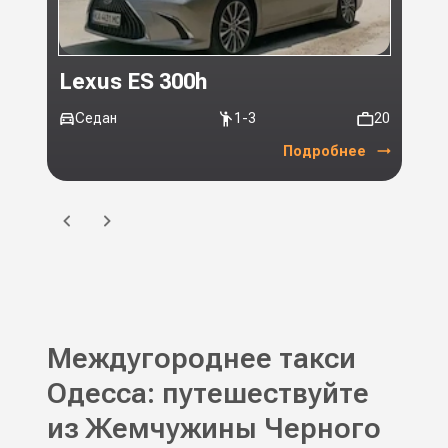
Lexus ES 300h
Toy
Седан
1-3
20
Ми
Подробнее
Междугороднее такси
Одесса: путешествуйте
из Жемчужины Черного