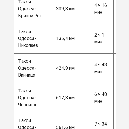
Такси
4 ч 16
8000
Одесса-
309,8 км
мин
грн
Кривой Рог
Такси
2 ч 1
цена
Одесса-
135,4 км
мин
запр
Николаев
Такси
4 ч 43
11 0
Одесса-
424,9 км
мин
грн
Винница
Такси
6 ч 48
16 0
Одесса-
617,8 км
мин
грн
Чернигов
Такси
7 ч 34
15 0
Одесса-
561,6 км