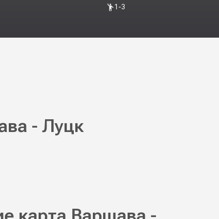
1-3
ава - Луцк
е карта Варшава -