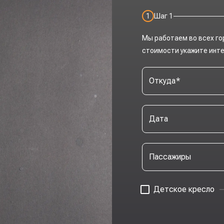
1
Шаг
1
Мы работаем во всех го
стоимости укажите инт
Откуда
*
Дата
Пассажиры
Детское кресло