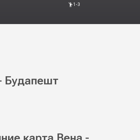
1-3
 - Будапешт
ние карта Вена -