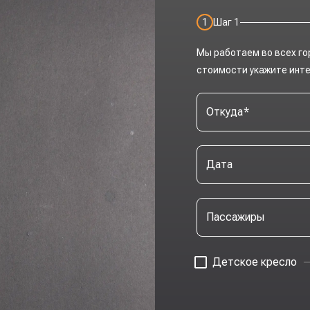
1
Шаг
1
Мы работаем во всех го
стоимости укажите инт
Откуда
*
Дата
Пассажиры
Детское кресло