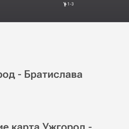
1-3
род - Братислава
е карта Ужгород -