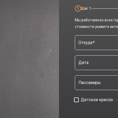
1
Шаг
1
Мы работаем во всех го
стоимости укажите инт
Откуда
*
Дата
Пассажиры
Детское кресло