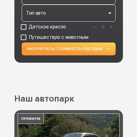
Тип авто
Детское кресло
0
Путешествую с животным
РАССЧИТАТЬ СТОИМОСТЬ ПОЕЗДКИ
Наш автопарк
ПРЕМИУМ
ПР