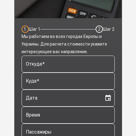
1
Шаг
1
2
Шаг
2
Мы работаем во всех городах Европы и
Украины. Для расчета стоимости укажите
интересующее вас направление.
Откуда
*
Куда
*
Дата
Время
Пассажиры