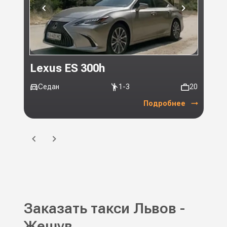
Lexus ES 300h
Toy
Седан
1-3
20
Ми
Подробнее
Заказать такси Львов -
Жешув