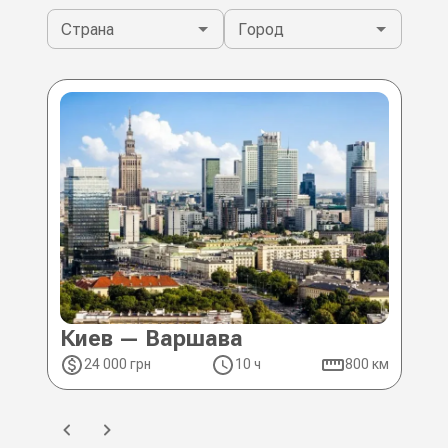
Страна
Город
Киев — Варшава
Ки
24 000 грн
10 ч
800 км
2