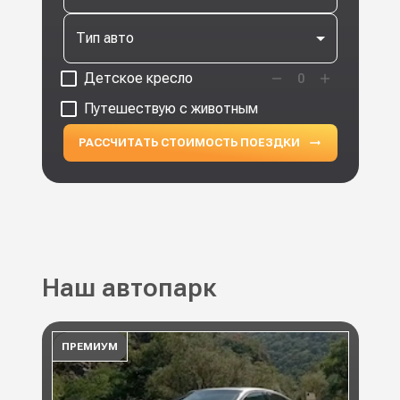
Тип авто
Детское кресло
0
Путешествую с животным
РАССЧИТАТЬ СТОИМОСТЬ ПОЕЗДКИ
Наш автопарк
ПРЕМИУМ
ПР