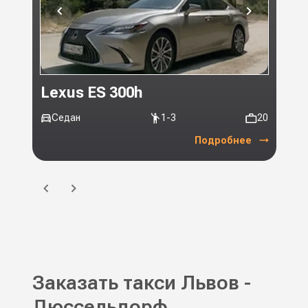
Lexus ES 300h
Toy
Седан
1-3
20
Ми
Подробнее
Заказать такси Львов -
Дюссельдорф