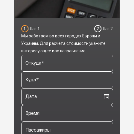
1
Шаг
1
2
Шаг
2
Мы работаем во всех городах Европы и
Украины. Для расчета стоимости укажите
интересующее вас направление.
Откуда
*
Куда
*
Дата
Время
Пассажиры