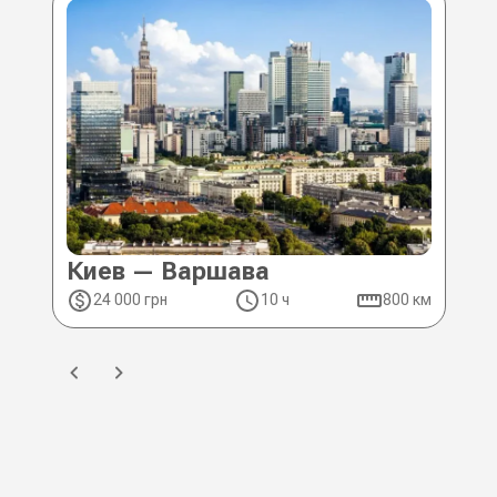
Киев — Варшава
Ки
24 000 грн
10 ч
800 км
2