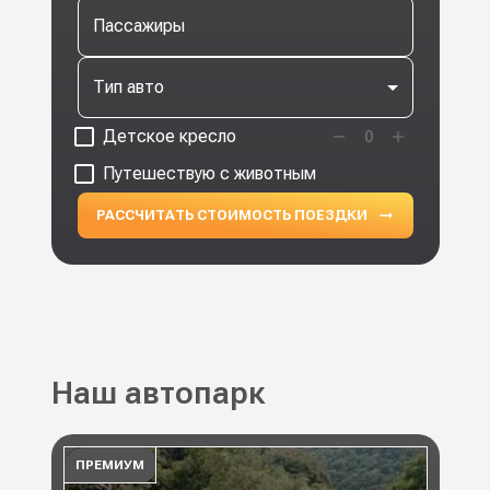
Пассажиры
Тип авто
Детское кресло
0
Путешествую с животным
РАССЧИТАТЬ СТОИМОСТЬ ПОЕЗДКИ
Наш автопарк
ПРЕМИУМ
ПР