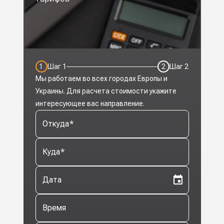
1
Шаг
1
2
Шаг
2
Мы работаем во всех городах Европы и
Украины. Для расчета стоимости укажите
интересующее вас направление.
Откуда
*
Куда
*
Дата
Время