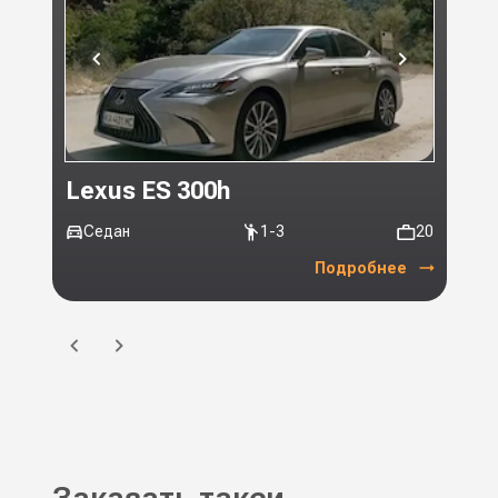
Lexus ES 300h
Toy
Седан
1-3
20
Ми
Подробнее