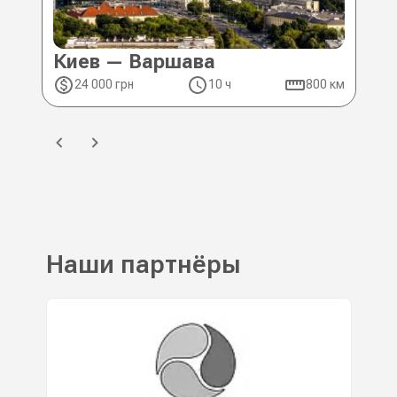
Киев — Варшава
Ки
24 000 грн
10 ч
800 км
2
Наши партнёры