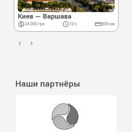
Киев — Варшава
Ки
24 000 грн
10 ч
800 км
2
Наши партнёры