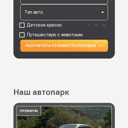
Тип авто
Детское кресло
0
Путешествую с животным
РАССЧИТАТЬ СТОИМОСТЬ ПОЕЗДКИ
Наш автопарк
ПРЕМИУМ
ПР