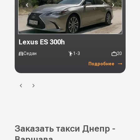
Lexus ES 300h
Toy
Седан
1-3
20
Ми
Подробнее
Заказать такси Днепр -
Варшава