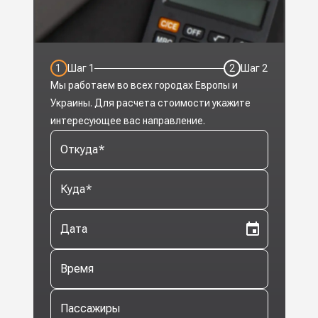
1
Шаг
1
2
Шаг
2
Мы работаем во всех городах Европы и
Украины. Для расчета стоимости укажите
интересующее вас направление.
Откуда
*
Куда
*
Дата
Время
Пассажиры