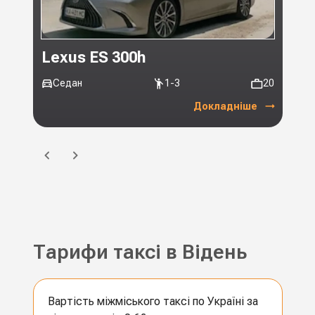
Lexus ES 300h
Toy
Седан
1-3
20
Мі
Докладніше
Тарифи таксі в Відень
Вартість міжміського таксі по Україні за