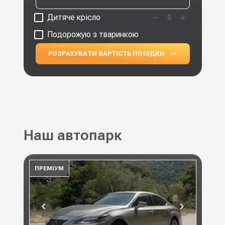
Дитяче крісло
0
Подорожую з тваринкою
РОЗРАХУВАТИ ВАРТІСТЬ ПОЇЗДКИ
Наш автопарк
ПРЕМІУМ
ПР