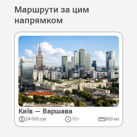
Маршрути за цим
напрямком
Київ — Варшава
Ки
24 000 грн
10 г
800 км
2