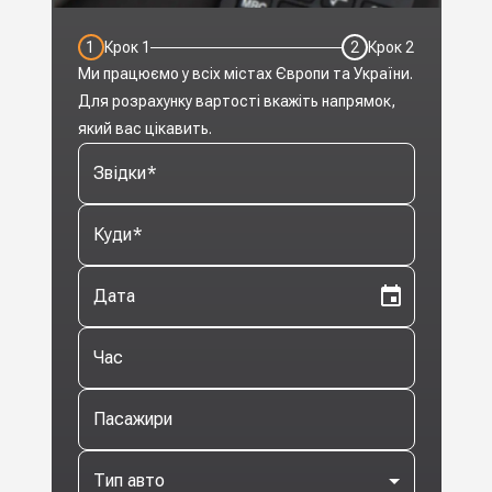
1
Крок
1
2
Крок
2
Ми працюємо у всіх містах Європи та України.
Для розрахунку вартості вкажіть напрямок,
який вас цікавить.
Звідки
*
Куди
*
Дата
Час
Пасажири
Тип авто