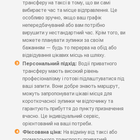
трансферу на таксі в тому, що ви самі
вибираєте час та місце відправлення. Це
особливо зручно, якщо ваш графік
непередбачуваний або вам потрібно
вирушити у нестандартний час. Крім того, ви
можете планувати зупинки за своїм
бажанням — будь то перерва на обід або
відвідування цікавих місць на шляху.
Персональний підхід:
Водії приватного
трансферу мають високий рівень
професіоналізму і готові підлаштуватися під
ваші запити. Вони добре знають маршрут,
можуть запропонувати цікаві місця для
короткочасної зупинки чи відпочинку та
гарантують прибуття до пункту призначення
вчасно. Це індивідуальний сервіс,
орієнтований на ваші потреби.
Фіксована ціна:
На відміну від таксі або
громадського транспорту приватний