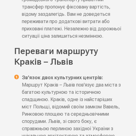
трансфер пропонує фіксовану вартість,
відому заздалегідь. Вам не доведеться
переживати про додаткові витрати або
приховані платежі. Незалежно від дорожньої
ситуації ціна залишиться незмінною.
Переваги маршруту
Краків – Львів
Зв'язок двох культурних центрів:
Маршрут Краків – Львів пов'язує два міста з
багатою культурною та історичною
спадщиною. Краків, одне із найстаріших
міст Польщі, відомий своїм замком Вавель,
Ринковою площею та середньовічними
спорудами. Львів, зі свого боку, є
справжньою перлиною західної України з
унікальною архітектурою та атмосферою