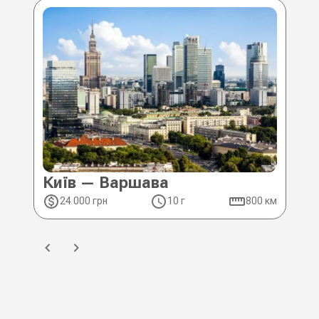
Київ — Варшава
Ки
24 000 грн
10 г
800 км
2