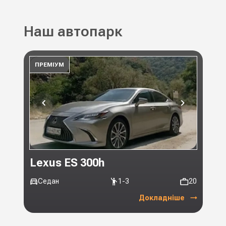
Наш автопарк
ПРЕМІУМ
ПР
Lexus ES 300h
Toy
Седан
1-3
20
Мі
Докладніше