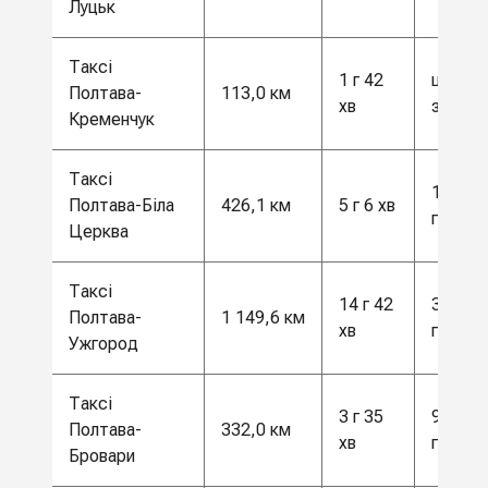
Луцьк
Таксі
1 г 42
ціна за
Полтава-
113,0 км
хв
запито
Кременчук
Таксі
11 000
Полтава-Біла
426,1 км
5 г 6 хв
грн
Церква
Таксі
14 г 42
30 000
Полтава-
1 149,6 км
хв
грн
Ужгород
Таксі
3 г 35
9000
Полтава-
332,0 км
хв
грн
Бровари