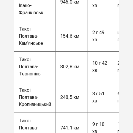
946,0 км
Івано-
хв
грн
Франківськ
Таксі
2 г 49
ціна за
Полтава-
154,6 км
хв
запито
Кам'янське
Таксі
10 г 42
21 000
Полтава-
802,8 км
хв
грн
Тернопіль
Таксі
3 г 51
6500
Полтава-
248,5 км
хв
грн
Кропивницький
Таксі
9 г 18
19 500
Полтава-
741,1 км
хв
грн