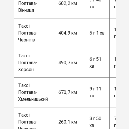
Полтава-
602,2 км
хв
грн
Вінниця
Таксі
10 500
Полтава-
404,9 км
5 г 1 хв
грн
Чернігів
Таксі
6 г 51
13 000
Полтава-
490,7 км
хв
грн
Херсон
Таксі
9 г 11
17 500
Полтава-
670,7 км
хв
грн
Хмельницький
Таксі
3 г 50
7000
Полтава-
260,1 км
хв
грн
Черкаси