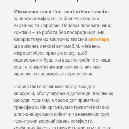
Міжміське таксі Полтава LuxEuroTransfer
пропонує комфортні та безпечні поїздки
Україною та Європою. Основна перевага нашої
компанії – це робота без посередників. Ми
використовуємо виключно власний
автопарк
,
що включає легкові автомобілі, мінівени,
мікроавтобуси преміум класу, щоб
задовольнити будь-які ваші потреби. Усі наші
водії є співробітниками компанії, яка має
ліцензію на пасажирські перевезення.
Скористайтеся нашими послугами для
екскурсій, обслуговування делегацій, весільних
заходів, туризму, а також для приватних
трансферів. Ми організуємо приватні поїздки
для індивідуальних клієнтів та невеликих груп,
гарантуючи високий рівень комфорту,
конфіденційність та гнучкість маршрутів. Наші