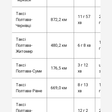
Таксі
11 г 57
23 000
Полтава-
872,2 км
хв
грн
Чернівці
Таксі
12 500
Полтава-
480,2 км
6 г 8 хв
грн
Житомир
Таксі
3 г 12
ціна за
176,5 км
Полтава-Суми
хв
запито
Таксі
8 г 13
17 500
669,0 км
Полтава-Рівне
хв
грн
Таксі
Полтава-
12 г 2
24 500