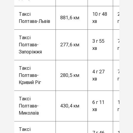
Таксі
10 г 48
23 000
881,6 км
Полтава-Львів
хв
грн
Таксі
3 г 55
7500
Полтава-
277,6 км
хв
грн
Запоріжжя
Таксі
4 г 27
7500
Полтава-
280,5 км
хв
грн
Кривий Ріг
Таксі
6 г 11
11 500
Полтава-
430,4 км
хв
грн
Миколаїв
Таксі
7 г 46
15 600