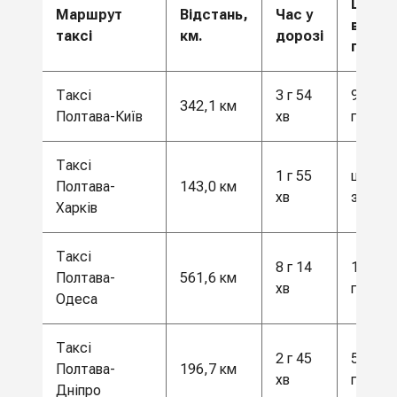
Ціна
Маршрут
Відстань,
Час у
від,
таксі
км.
дорозі
грн.
Таксі
3 г 54
9000
342,1 км
Полтава-Київ
хв
грн
Таксі
1 г 55
ціна за
Полтава-
143,0 км
хв
запито
Харків
Таксі
8 г 14
15 000
Полтава-
561,6 км
хв
грн
Одеса
Таксі
2 г 45
5500
Полтава-
196,7 км
хв
грн
Дніпро