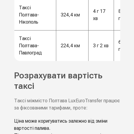
Таксі
4 г 17
8500
Полтава-
324,4 км
хв
грн
Нікополь
Таксі
6000
Полтава-
224,4 км
3 г 2 хв
грн
Павлоград
Розрахувати вартість
таксі
Таксі міжмісто Полтава LuxEuroTransfer працює
за фіксованими тарифами, проте:
Ціна може коригуватись залежно від зміни
вартості палива.