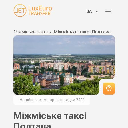
UA
Міжміське таксі
/
Міжміське таксі Полтава
Надійні та комфортні поїздки 24/7
Міжміське таксі
Полтава