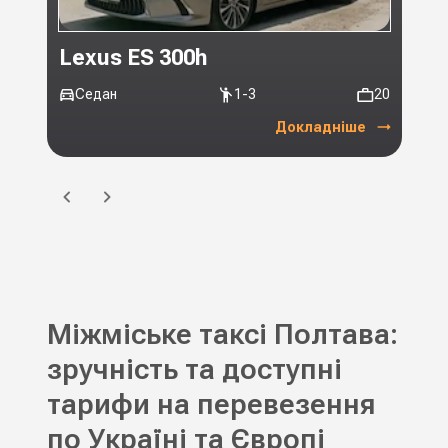
Lexus ES 300h
Toy
Седан
1-3
20
Мі
Докладніше
Міжміське таксі Полтава:
зручність та доступні
тарифи на перевезення
по Україні та Європі