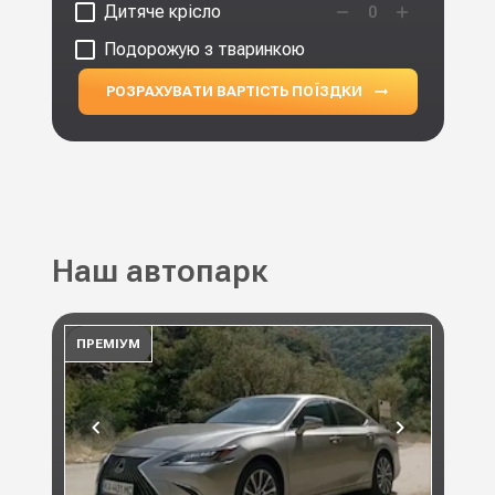
Дитяче крісло
0
Подорожую з тваринкою
РОЗРАХУВАТИ ВАРТІСТЬ ПОЇЗДКИ
Наш автопарк
ПРЕМІУМ
ПР