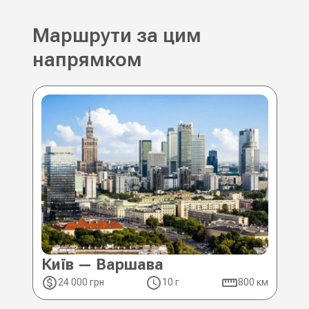
Маршрути за цим
напрямком
Київ — Варшава
Ки
24 000 грн
10 г
800 км
2