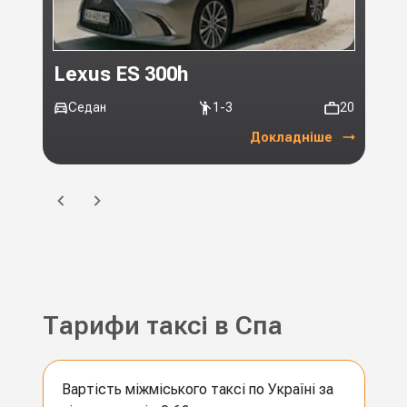
Lexus ES 300h
Toy
Седан
1-3
20
Мі
Докладніше
Тарифи таксі в Спа
Вартість міжміського таксі по Україні за