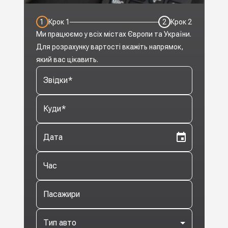
1
Крок
1
2
Крок
2
Ми працюємо у всіх містах Європи та України.
Для розрахунку вартості вкажіть напрямок,
який вас цікавить.
Звідки
*
Куди
*
Дата
Час
Пасажири
Тип авто