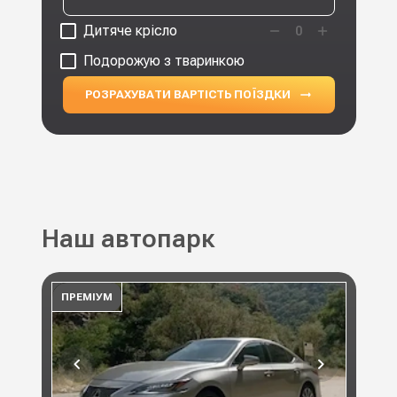
Дитяче крісло
0
Подорожую з тваринкою
РОЗРАХУВАТИ ВАРТІСТЬ ПОЇЗДКИ
Наш автопарк
ПРЕМІУМ
ПР