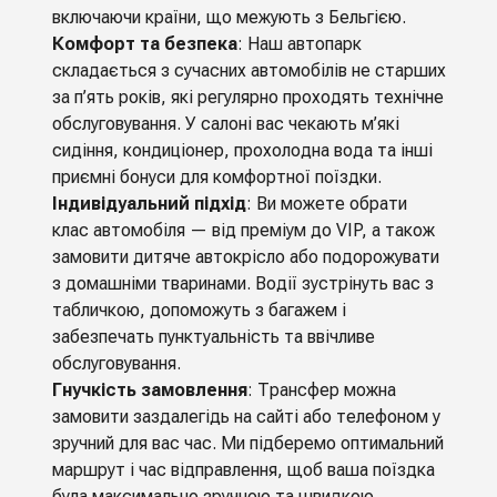
включаючи країни, що межують з Бельгією.
Комфорт та безпека
: Наш автопарк
складається з сучасних автомобілів не старших
за п’ять років, які регулярно проходять технічне
обслуговування. У салоні вас чекають м’які
сидіння, кондиціонер, прохолодна вода та інші
приємні бонуси для комфортної поїздки.
Індивідуальний підхід
: Ви можете обрати
клас автомобіля — від преміум до VIP, а також
замовити дитяче автокрісло або подорожувати
з домашніми тваринами. Водії зустрінуть вас з
табличкою, допоможуть з багажем і
забезпечать пунктуальність та ввічливе
обслуговування.
Гнучкість замовлення
: Трансфер можна
замовити заздалегідь на сайті або телефоном у
зручний для вас час. Ми підберемо оптимальний
маршрут і час відправлення, щоб ваша поїздка
була максимально зручною та швидкою.