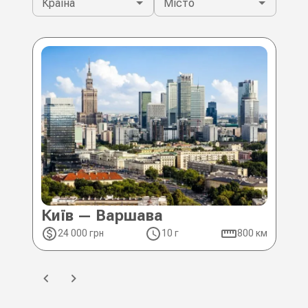
Країна
Місто
Київ — Варшава
Ки
24 000 грн
10 г
800 км
2