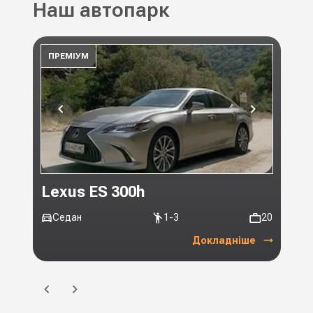
Наш автопарк
ПРЕМІУМ
ПР
Lexus ES 300h
Toy
Седан
1-3
20
Мі
Докладніше