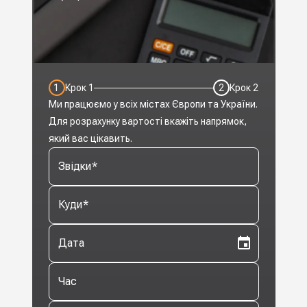
1
Крок
1
2
Крок
2
Ми працюємо у всіх містах Європи та України.
Для розрахунку вартості вкажіть напрямок,
який вас цікавить.
Звідки
*
Куди
*
Дата
Час