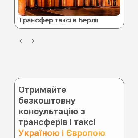
Трансфер таксі в Берлін (Німеччин
Тр
Отримайте
безкоштовну
консультацію з
трансферів і таксі
Україною і Європою