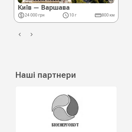
Київ — Варшава
Ки
24 000 грн
10 г
800 км
2
Наші партнери