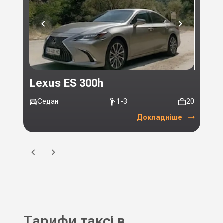
Lexus ES 300h
Toy
Седан
1-3
20
Мі
Докладніше
Тарифи таксі в