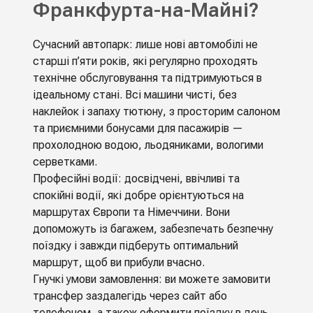
Франкфурта-на-Майні?
Сучасний автопарк: лише нові автомобілі не
старші п’яти років, які регулярно проходять
технічне обслуговування та підтримуються в
ідеальному стані. Всі машини чисті, без
наклейок і запаху тютюну, з просторим салоном
та приємними бонусами для пасажирів —
прохолодною водою, льодяниками, вологими
серветками.
Професійні водії: досвідчені, ввічливі та
спокійні водії, які добре орієнтуються на
маршрутах Європи та Німеччини. Вони
допоможуть із багажем, забезпечать безпечну
поїздку і завжди підберуть оптимальний
маршрут, щоб ви прибули вчасно.
Гнучкі умови замовлення: ви можете замовити
трансфер заздалегідь через сайт або
телефоном, а також оформити поїздку в день