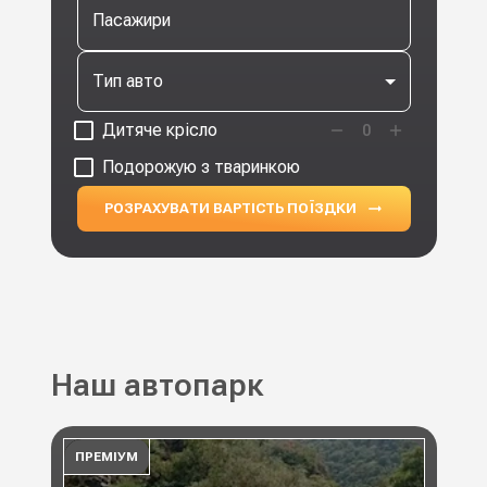
Пасажири
Тип авто
Дитяче крісло
0
Подорожую з тваринкою
РОЗРАХУВАТИ ВАРТІСТЬ ПОЇЗДКИ
Наш автопарк
ПРЕМІУМ
ПР