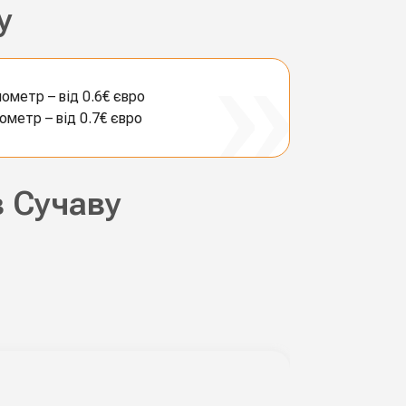
у
лометр – від 0.6€ євро
лометр – від 0.7€ євро
 Сучаву