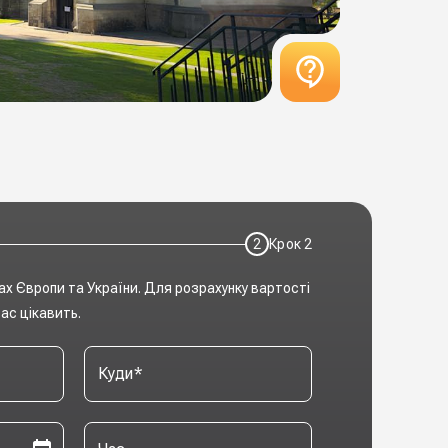
2
Крок
2
ах Європи та України. Для розрахунку вартості
ас цікавить.
Куди
*