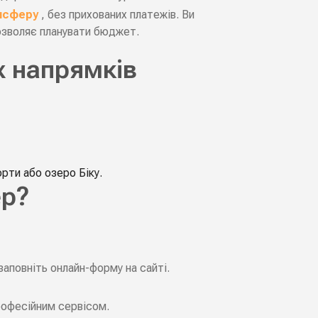
ансферу
, без прихованих платежів. Ви
озволяє планувати бюджет.
х напрямків
орти або озеро Біку.
ер?
аповніть онлайн-форму на сайті.
рофесійним сервісом.