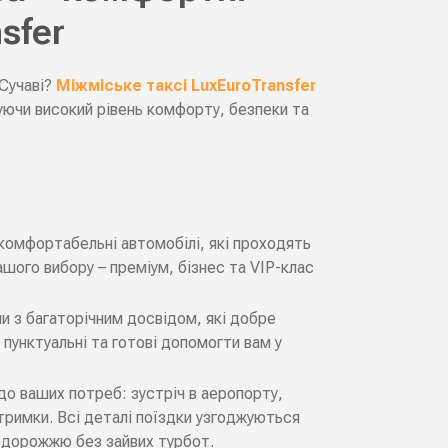
sfer
 Сучаві?
Міжміське таксі LuxEuroTransfer
уючи високий рівень комфорту, безпеки та
 комфортабельні автомобілі, які проходять
шого вибору – преміум, бізнес та VIP-клас
ли з багаторічним досвідом, які добре
, пунктуальні та готові допомогти вам у
о ваших потреб: зустріч в аеропорту,
атримки. Всі деталі поїздки узгоджуються
одорожжю без зайвих турбот.