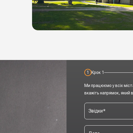
1
Крок
1
Ми працюємо у всіх міст
вкажіть напрямок, який в
Звідки
*