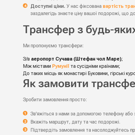
Доступні ціни.
У нас фіксована
вартість тр
заздалегідь знаєте ціну вашої подорожі, що д
Трансфер з будь-яки
Ми пропонуємо трансфери:
З/в
аеропорт Сучава (Штефан чол Маре)
;
Між містами
Румунії
та сусідніми країнами;
До таких місць як монастирі Буковини, гірські кур
Як замовити трансф
Зробити замовлення просто:
Зв'яжіться з нами за допомогою телефону або з
Вкажіть маршрут, дату та час подорожі.
Підтвердіть замовлення та насолоджуйтесь п