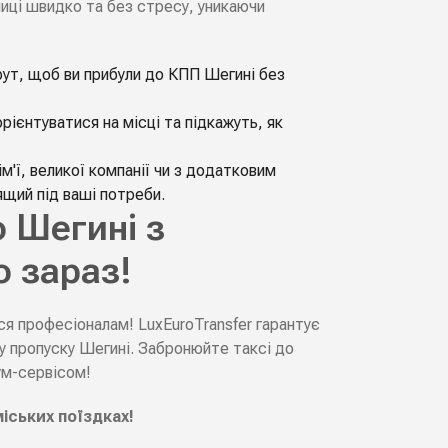
ниці швидко та без стресу, уникаючи
ут, щоб ви прибули до КПП Шегині без
рієнтуватися на місці та підкажуть, як
м'ї, великої компанії чи з додатковим
щий під ваші потреби.
 Шегині з
о зараз!
ся професіоналам! LuxEuroTransfer гарантує
у пропуску Шегині. Забронюйте таксі до
ум-сервісом!
міських поїздках!