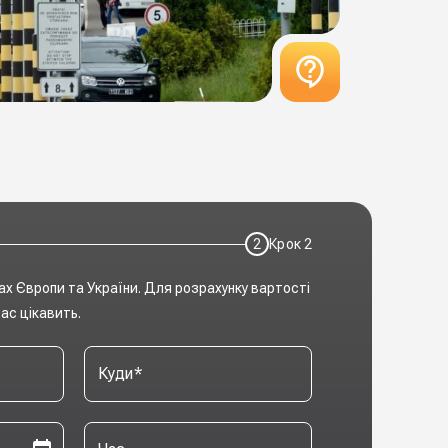
2
Крок
2
ах Європи та України. Для розрахунку вартості
ас цікавить.
Куди
*