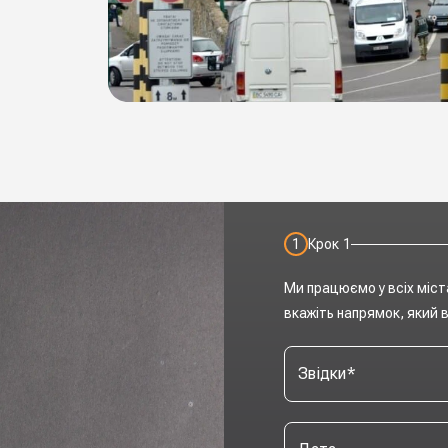
1
Крок
1
Ми працюємо у всіх міст
вкажіть напрямок, який в
Звідки
*