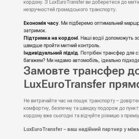
кордону. З LuxEuroTransfer ви доберетеся до мит
незручностей громадського транспорту.
Економія часу
. Ми підберемо оптимальний маршр
затримок.
Підтримка на кордоні
. Наші водії допоможуть зо
швидше пройти митний контроль.
Індивідуальний підхід
. Потрібен трансфер для сі
багажем? Ми надамо автомобіль, ідеально підходя
Замовте трансфер до
LuxEuroTransfer прям
Не витрачайте час на пошук транспорту – довірте
комфортну, безпечну та швидку подорож до пункт
кордону вже сьогодні та відчуйте різницю з премі
LuxEuroTransfer – ваш надійний партнер у між