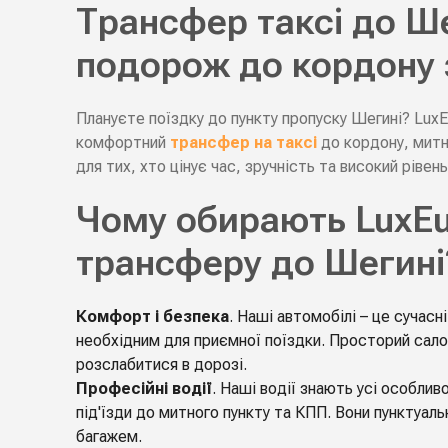
Трансфер таксі до Ш
подорож до кордону з
Плануєте поїздку до пункту пропуску Шегині? LuxE
комфортний
трансфер на таксі
до кордону, митн
для тих, хто цінує час, зручність та високий рівень
Чому обирають LuxEu
трансферу до Шегині
Комфорт і безпека
. Наші автомобілі – це сучас
необхідним для приємної поїздки. Просторий сало
розслабитися в дорозі.
Професійні водії
. Наші водії знають усі особли
під'їзди до митного пункту та КПП. Вони пунктуальн
багажем.