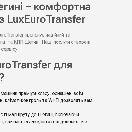
егині – комфортна
 LuxEuroTransfer
uroTransfer пропонує надійний та
иці та КПП Шегині. Наші послуги створені
 сервісу.
roTransfer для
?
ні машини преміум-класу, оснащені всім
н, клімат-контроль та Wi-Fi дозволять вам
вості маршруту до Шегині, включаючи
і, ввічливі та завжди готові допомогти з