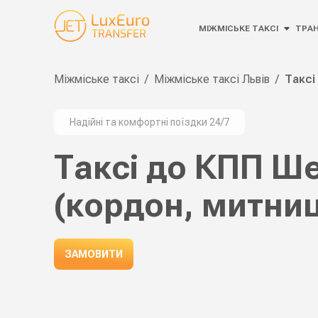
МІЖМІСЬКЕ ТАКСІ
ТРА
Міжміське таксі
/
Міжміське таксі Львів
/
Таксі
Надійні та комфортні поїздки 24/7
Таксі до КПП Ше
(кордон, митни
ЗАМОВИТИ