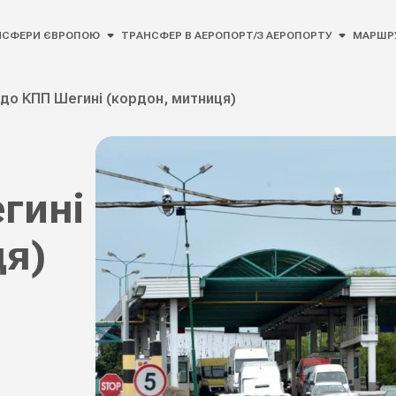
НСФЕРИ ЄВРОПОЮ
ТРАНСФЕР В АЕРОПОРТ/З АЕРОПОРТУ
МАРШР
 до КПП Шегині (кордон, митниця)
гині
ця)