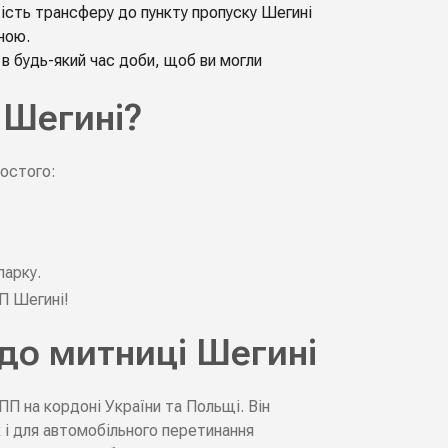
ість трансферу до пункту пропуску Шегині
ною.
в будь-який час доби, щоб ви могли
 Шегині?
ростого:
парку.
П Шегині!
до митниці Шегині
ПП на кордоні України та Польщі. Він
 і для автомобільного перетинання