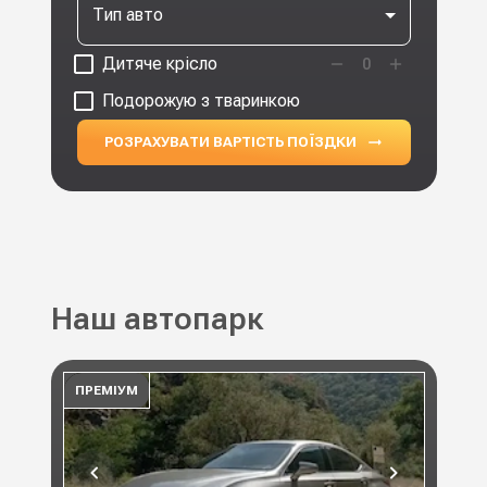
Тип авто
Дитяче крісло
0
Подорожую з тваринкою
РОЗРАХУВАТИ ВАРТІСТЬ ПОЇЗДКИ
Наш автопарк
ПРЕМІУМ
ПР