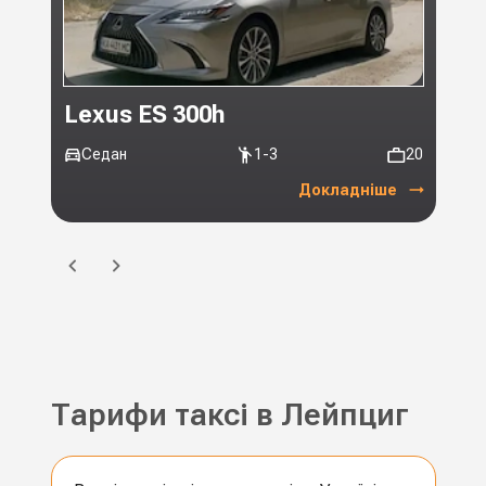
Lexus ES 300h
Toy
Седан
1-3
20
Мі
Докладніше
Тарифи таксі в Лейпциг