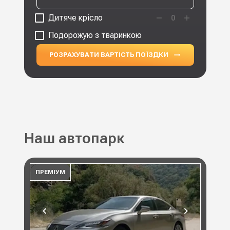
Дитяче крісло
0
Подорожую з тваринкою
РОЗРАХУВАТИ ВАРТІСТЬ ПОЇЗДКИ
Наш автопарк
ПРЕМІУМ
ПР