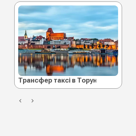
Трансфер таксі в Торунь (Польща)
Тр