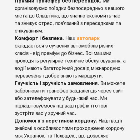
Прямий трансфер без пересадок.
Ми
організовуємо поїздки безпосередньо з вашого
міста до Ольштина, що значно економить час
та знижує стрес, пов’язаний з пересадками та
очікуванням.
Комфорт і безпека.
Наш
автопарк
складається з сучасних автомобілів різних
класів - від преміум до бізнес. Всі машини
проходять регулярне технічне обслуговування, а
водії мають багаторічний досвід міжнародних
перевезень і добре знають маршрути.
Гнучкість і зручність замовлення.
Ви можете
забронювати трансфер заздалегідь через сайт
або зателефонувати у будь-який час. Ми
підлаштовуємося під ваш графік і готові
зустріти вас у зручний час.
Допомога з перетином кордону.
Наші водії
знайомі з особливостями проходження кордону
між Україною та Польщею, що дозволяє