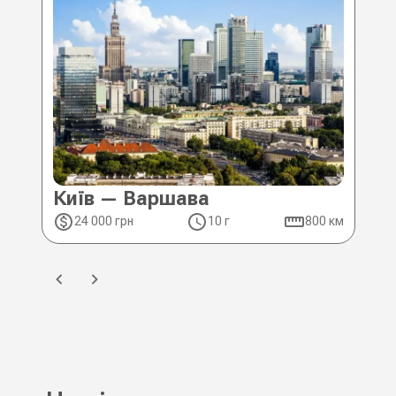
Київ — Варшава
Ки
24 000 грн
10 г
800 км
2