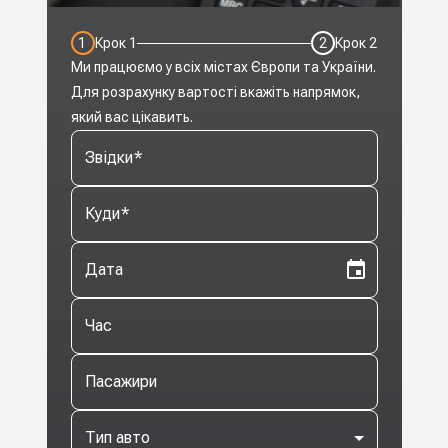
1
Крок
1
2
Крок
2
Ми працюємо у всіх містах Європи та України.
Для розрахунку вартості вкажіть напрямок,
який вас цікавить.
Звідки
*
Куди
*
Дата
Час
Пасажири
Тип авто