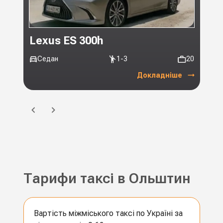
Lexus ES 300h
Toy
Седан
1-3
20
Мі
Докладніше
Тарифи таксі в Ольштин
Вартість міжміського таксі по Україні за