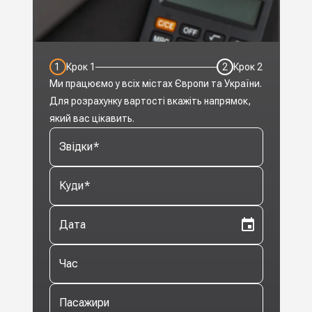
1
Крок
1
2
Крок
2
Ми працюємо у всіх містах Європи та України.
Для розрахунку вартості вкажіть напрямок,
який вас цікавить.
Звідки
*
Куди
*
Дата
Час
Пасажири