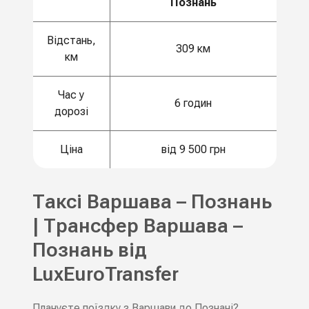
Познань
Відстань,
309 км
км
Час у
6 годин
дорозі
Ціна
від 9 500 грн
Таксі Варшава – Познань
| Трансфер Варшава –
Познань від
LuxEuroTransfer
Плануєте поїздку з Варшави до Познані?