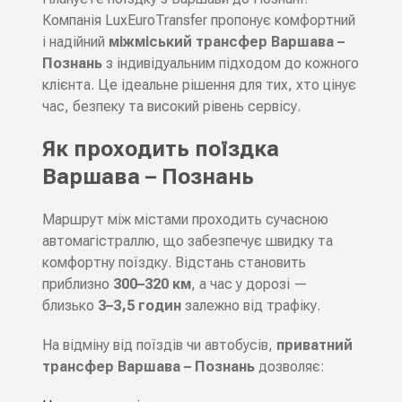
Компанія LuxEuroTransfer пропонує комфортний
і надійний
міжміський трансфер Варшава –
Познань
з індивідуальним підходом до кожного
клієнта. Це ідеальне рішення для тих, хто цінує
час, безпеку та високий рівень сервісу.
Як проходить поїздка
Варшава – Познань
Маршрут між містами проходить сучасною
автомагістраллю, що забезпечує швидку та
комфортну поїздку. Відстань становить
приблизно
300–320 км
, а час у дорозі —
близько
3–3,5 годин
залежно від трафіку.
На відміну від поїздів чи автобусів,
приватний
трансфер Варшава – Познань
дозволяє: