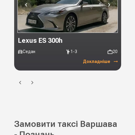
Lexus ES 300h
Toy
Седан
1-3
20
Мі
Докладніше
Замовити таксі Варшава
- Познань