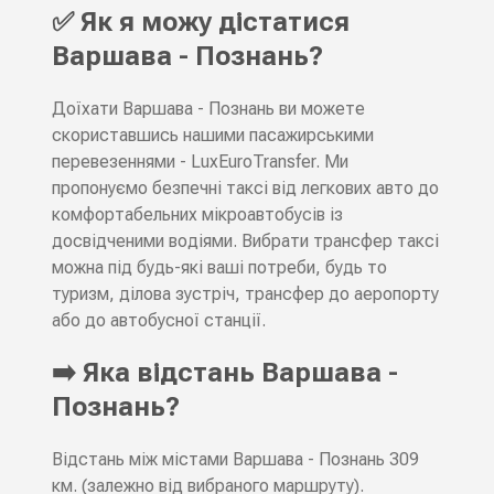
✅ Як я можу дістатися
Варшава - Познань?
Доїхати Варшава - Познань ви можете
скориставшись нашими пасажирськими
перевезеннями - LuxEuroTransfer. Ми
пропонуємо безпечні таксі від легкових авто до
комфортабельних мікроавтобусів із
досвідченими водіями. Вибрати трансфер таксі
можна під будь-які ваші потреби, будь то
туризм, ділова зустріч, трансфер до аеропорту
або до автобусної станції.
➡️ Яка відстань Варшава -
Познань?
Відстань між містами Варшава - Познань 309
км. (залежно від вибраного маршруту).