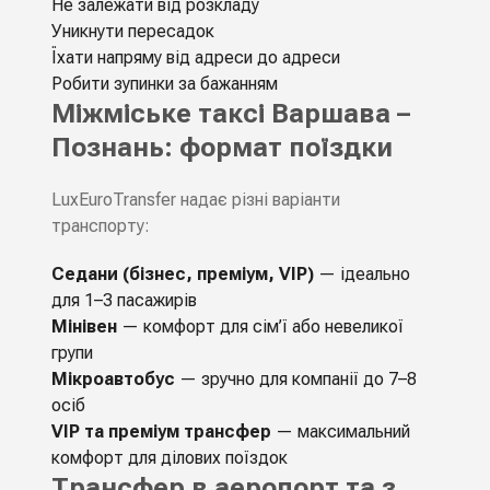
Не залежати від розкладу
Уникнути пересадок
Їхати напряму від адреси до адреси
Робити зупинки за бажанням
Міжміське таксі Варшава –
Познань: формат поїздки
LuxEuroTransfer надає різні варіанти
транспорту:
Седани (бізнес, преміум, VIP)
— ідеально
для 1–3 пасажирів
Мінівен
— комфорт для сім’ї або невеликої
групи
Мікроавтобус
— зручно для компанії до 7–8
осіб
VIP та преміум трансфер
— максимальний
комфорт для ділових поїздок
Трансфер в аеропорт та з