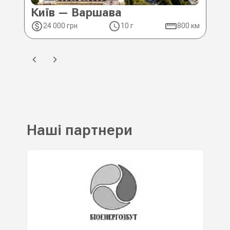
Київ — Варшава
Ки
24 000 грн
10 г
800 км
2
Наші партнери