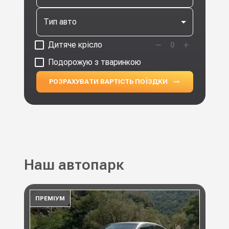
Тип авто
Дитяче крісло
0
Подорожую з тваринкою
РОЗРАХУВАТИ ВАРТІСТЬ ПОЇЗДКИ
Наш автопарк
ПРЕМІУМ
ПР