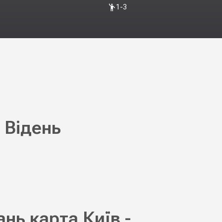
1-3
 Відень
нь карта Київ -