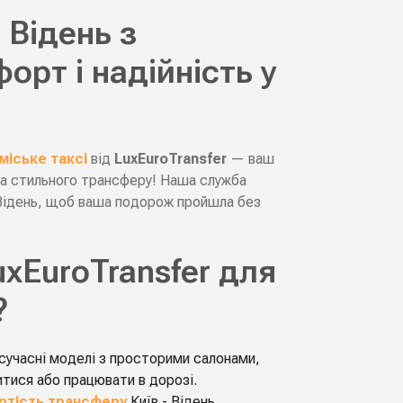
 Відень з
орт і надійність у
міське таксі
від
LuxEuroTransfer
— ваш
та стильного трансферу! Наша служба
 Відень, щоб ваша подорож пройшла без
xEuroTransfer для
?
сучасні моделі з просторими салонами,
итися або працювати в дорозі.
ртість трансферу
Київ - Відень