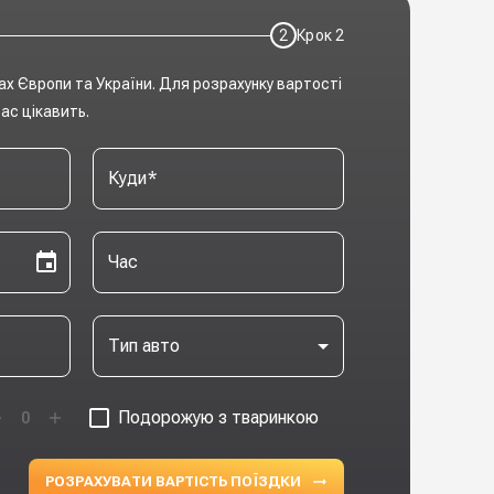
2
Крок
2
ах Європи та України. Для розрахунку вартості
ас цікавить.
Куди
*
Час
Тип авто
Подорожую з тваринкою
0
РОЗРАХУВАТИ ВАРТІСТЬ ПОЇЗДКИ