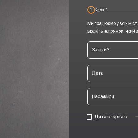
1
Крок
1
Ми працюємо у всіх міст
вкажіть напрямок, який в
Звідки
*
Дата
Пасажири
Дитяче крісло