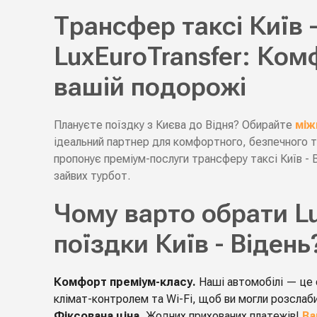
Трансфер таксі Київ -
LuxEuroTransfer: Комф
вашій подорожі
Плануєте поїздку з Києва до Відня? Обирайте
між
ідеальний партнер для комфортного, безпечного 
пропонує преміум-послуги трансферу таксі Київ -
зайвих турбот.
Чому варто обрати Lu
поїздки Київ - Відень
Комфорт преміум-класу.
Наші автомобілі — це 
клімат-контролем та Wi-Fi, щоб ви могли розслаб
Фіксована ціна.
Жодних прихованих платежів!
Ва