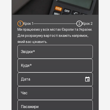
1
Крок
1
2
Крок
2
Ми працюємо у всіх містах Європи та України.
Для розрахунку вартості вкажіть напрямок,
який вас цікавить.
Звідки
*
Куди
*
Дата
Час
Пасажири