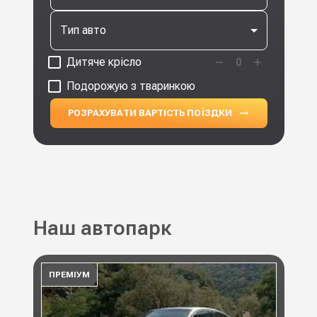
Тип авто
Дитяче крісло
0
Подорожую з тваринкою
РОЗРАХУВАТИ ВАРТІСТЬ ПОЇЗДКИ
Наш автопарк
ПРЕМІУМ
ПР