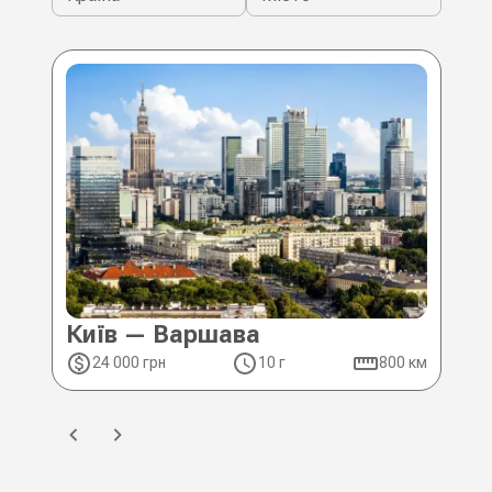
Київ — Варшава
Ки
24 000 грн
10 г
800 км
2