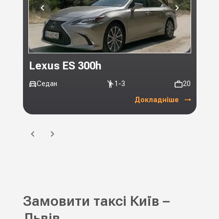
Lexus ES 300h
Toy
Седан
1-3
20
Мі
Докладніше
Замовити таксі Київ –
Львів