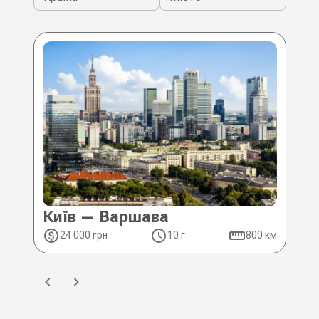
Київ — Варшава
Ки
24 000 грн
10 г
800 км
2