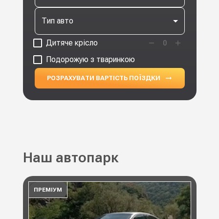
Тип авто
Дитяче крісло
0
Подорожую з тваринкою
РОЗРАХУВАТИ ВАРТІСТЬ ПОЇЗДКИ
Наш автопарк
ПРЕМІУМ
ПР