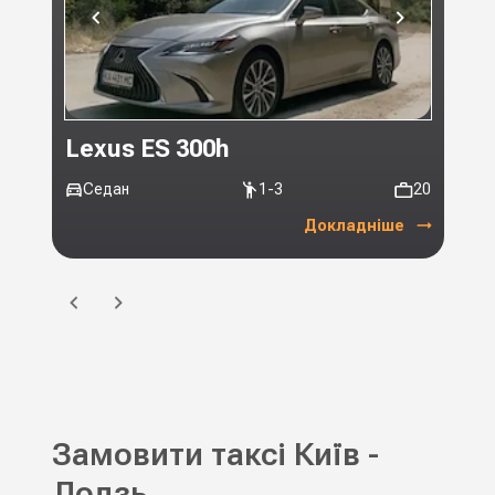
Lexus ES 300h
Toy
Седан
1-3
20
Мі
Докладніше
Замовити таксі Київ -
Лодзь