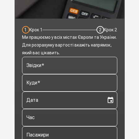
1
Крок
1
2
Крок
2
Ми працюємо у всіх містах Європи та України.
Для розрахунку вартості вкажіть напрямок,
який вас цікавить.
Звідки
*
Куди
*
Дата
Час
Пасажири