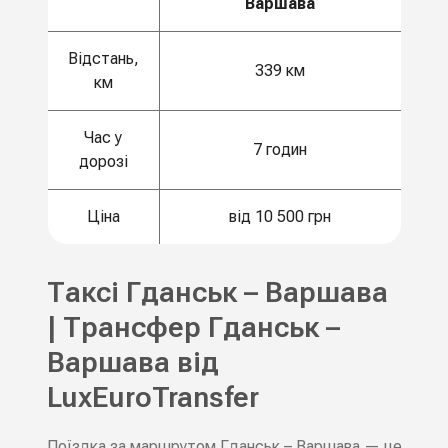
Варшава
Відстань,
339 км
км
Час у
7 годин
дорозі
Ціна
від 10 500 грн
Таксі Гданськ – Варшава
| Трансфер Гданськ –
Варшава від
LuxEuroTransfer
Поїздка за маршрутом Гданськ – Варшава — це