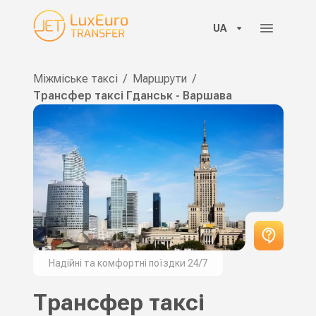
UA
Міжміське таксі
/
Маршрути
/
Трансфер таксі Гданськ - Варшава
Надійні та комфортні поїздки 24/7
Трансфер таксі