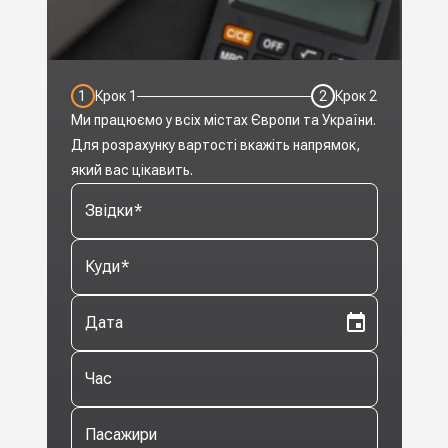
1
Крок
1
2
Крок
2
Ми працюємо у всіх містах Європи та України.
Для розрахунку вартості вкажіть напрямок,
який вас цікавить.
Звідки
*
Куди
*
Дата
Час
Пасажири