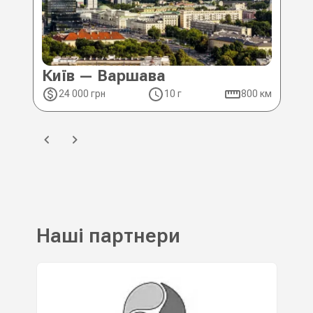
Київ — Варшава
Ки
24 000 грн
10 г
800 км
2
Наші партнери