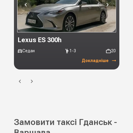
Lexus ES 300h
Toy
Седан
1-3
20
Мі
Докладніше
Замовити таксі Гданськ -
Варшава