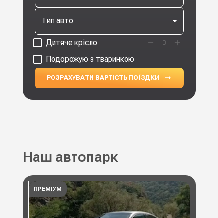
Тип авто
Дитяче крісло
0
Подорожую з тваринкою
РОЗРАХУВАТИ ВАРТІСТЬ ПОЇЗДКИ
Наш автопарк
ПРЕМІУМ
ПР