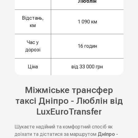
Люблін
Відстань,
1 090 км
км
Час у
16 годин
дорозі
Ціна
від 33 000 грн
Міжміське трансфер
таксі Дніпро - Люблін від
LuxEuroTransfer
Шукаєте надійний та комфортний спосіб як
доїхати та дістатися за маршрутом
Дніпро -