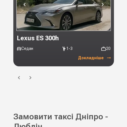
Lexus ES 300h
Toy
Седан
1-3
20
Мі
Докладніше
Замовити таксі Дніпро -
Люблін