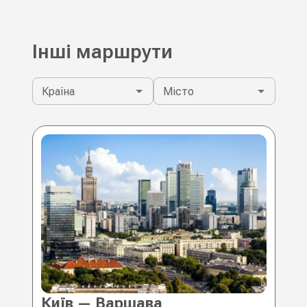
Інші маршрути
Країна
Місто
Київ — Варшава
Ки