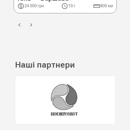
24 000 грн
10 г
800 км
2
Наші партнери