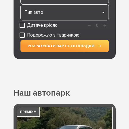
Тип авто
Дитяче крісло
0
Подорожую з тваринкою
РОЗРАХУВАТИ ВАРТІСТЬ ПОЇЗДКИ
Наш автопарк
ПРЕМІУМ
ПР