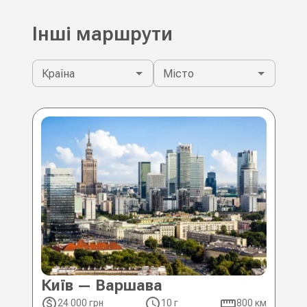
Інші маршрути
Країна
Місто
Київ — Варшава
Ки
24 000 грн
10 г
800 км
2