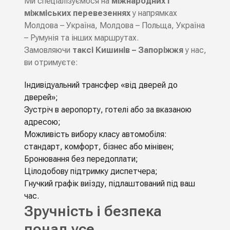
Ми спеціалізуємося на
міжнародних і
міжміських перевезеннях
у напрямках
Молдова – Україна, Молдова – Польща, Україна
– Румунія та інших маршрутах.
Замовляючи
таксі Кишинів – Запоріжжя
у нас,
ви отримуєте:
Індивідуальний трансфер «від дверей до
дверей»;
Зустріч в аеропорту, готелі або за вказаною
адресою;
Можливість вибору класу автомобіля:
стандарт, комфорт, бізнес або мінівен;
Бронювання без передоплати;
Цілодобову підтримку диспетчера;
Гнучкий графік виїзду, підлаштований під ваш
час.
Зручність і безпека
понад усе