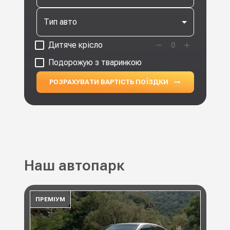
Тип авто
Дитяче крісло
0
Подорожую з тваринкою
РОЗРАХУВАТИ ВАРТІСТЬ ПОЇЗДКИ
Наш автопарк
ПРЕМІУМ
ПР