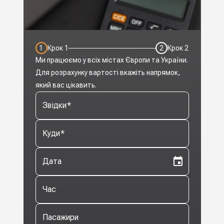
1
Крок
1
2
Крок
2
Ми працюємо у всіх містах Європи та України.
Для розрахунку вартості вкажіть напрямок,
який вас цікавить.
Звідки
*
Куди
*
Дата
Час
Пасажири