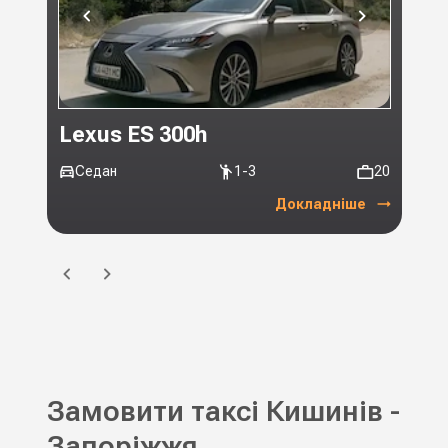
Lexus ES 300h
Toy
Седан
1-3
20
Мі
Докладніше
Замовити таксі Кишинів -
Запоріжжя