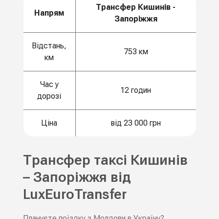
Трансфер Кишинів -
Напрям
Запоріжжя
Відстань,
753 км
км
Час у
12 годин
дорозі
Ціна
від 23 000 грн
Трансфер таксі Кишинів
– Запоріжжя від
LuxEuroTransfer
Плануєте поїздку з Молдови в Україну?