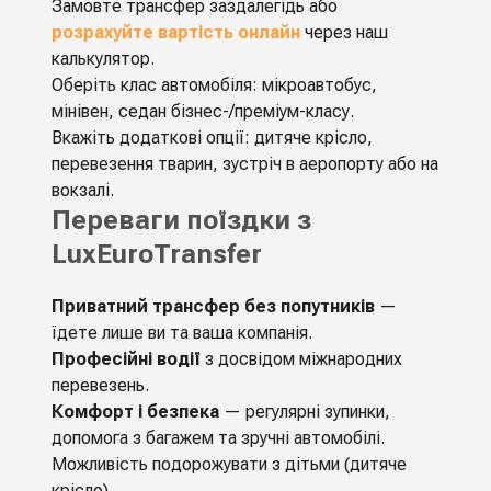
Замовте трансфер заздалегідь або
розрахуйте вартість онлайн
через наш
калькулятор.
Оберіть клас автомобіля: мікроавтобус,
мінівен, седан бізнес-/преміум-класу.
Вкажіть додаткові опції: дитяче крісло,
перевезення тварин, зустріч в аеропорту або на
вокзалі.
Переваги поїздки з
LuxEuroTransfer
Приватний трансфер без попутників
—
їдете лише ви та ваша компанія.
Професійні водії
з досвідом міжнародних
перевезень.
Комфорт і безпека
— регулярні зупинки,
допомога з багажем та зручні автомобілі.
Можливість подорожувати з дітьми (дитяче
крісло).