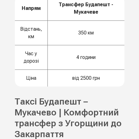
Трансфер Будапешт -
Напрям
Мукачеве
Відстань,
350 км
км
Час у
4 години
дорозі
Ціна
від 2500 грн
Таксі Будапешт –
Мукачево | Комфортний
трансфер з Угорщини до
Закарпаття