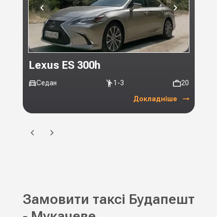
Lexus ES 300h
Toy
Седан
1-3
20
Мі
Докладніше
Замовити таксі Будапешт
- Мукачеве