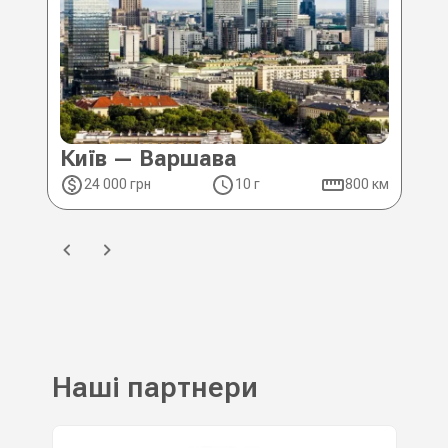
Київ — Варшава
Ки
24 000 грн
10 г
800 км
2
Наші партнери