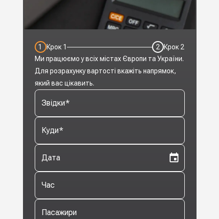
1
Крок
1
2
Крок
2
Ми працюємо у всіх містах Європи та України.
Для розрахунку вартості вкажіть напрямок,
який вас цікавить.
Звідки
*
Куди
*
Дата
Час
Пасажири