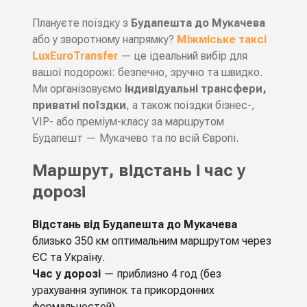
Плануєте поїздку з
Будапешта до Мукачева
або у зворотному напрямку?
Міжміське таксі
LuxEuroTransfer
— це ідеальний вибір для
вашої подорожі: безпечно, зручно та швидко.
Ми організовуємо
індивідуальні трансфери,
приватні поїздки
, а також поїздки бізнес-,
VIP- або преміум-класу за маршрутом
Будапешт — Мукачево
та по всій Європі.
Маршрут, відстань і час у
дорозі
Відстань від Будапешта до Мукачева
близько 350 км оптимальним маршрутом через
ЄС та Україну.
Час у дорозі
— приблизно 4 год (без
урахування зупинок та прикордонних
формальностей).