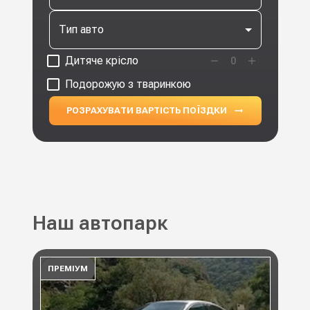
Тип авто
Дитяче крісло
0
Подорожую з тваринкою
РОЗРАХУВАТИ ВАРТІСТЬ ПОЇЗДКИ
Наш автопарк
ПРЕМІУМ
ПР