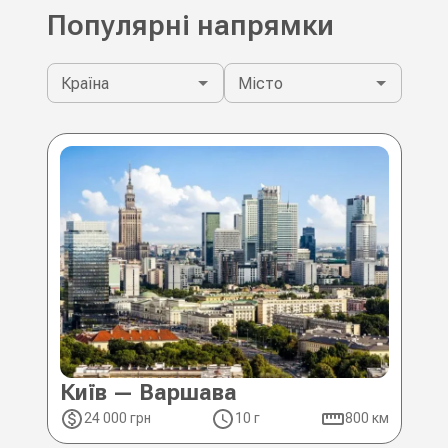
Популярні напрямки
Країна
Місто
Київ — Варшава
Ки
24 000 грн
10 г
800 км
2