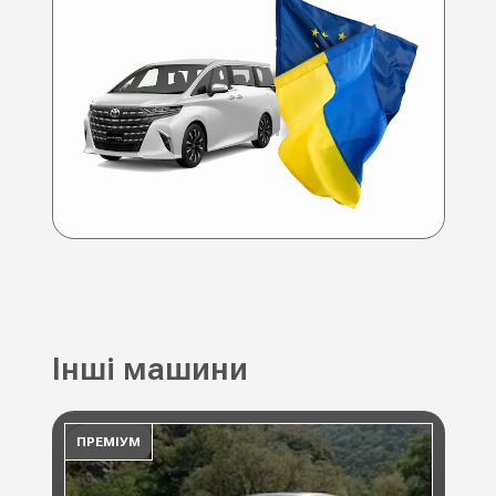
Інші машини
ПРЕМІУМ
ПР