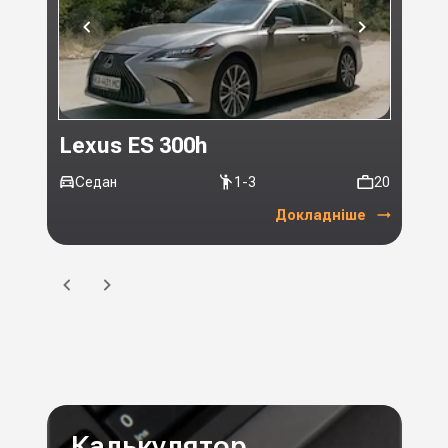
Lexus ES 300h
Toy
Седан
1-3
20
Мі
Докладніше
Калькулятор